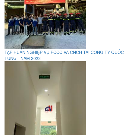
TẬP HUẤN NGHIỆP VỤ PCCC VÀ CNCH TẠI CÔNG TY QUỐC
TÙNG - NĂM 2023