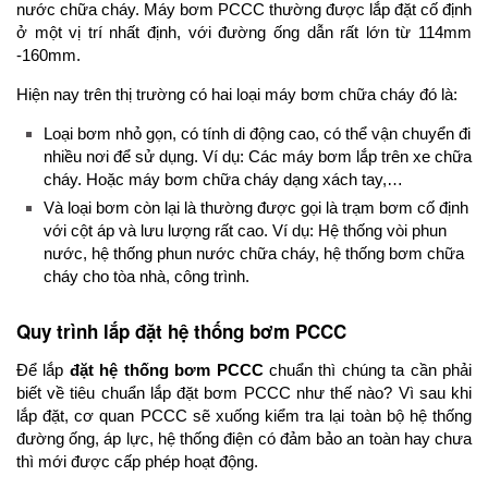
nước chữa cháy. Máy bơm PCCC thường được lắp đặt cố định
ở một vị trí nhất định, với đường ống dẫn rất lớn từ 114mm
-160mm.
Hiện nay trên thị trường có hai loại máy bơm chữa cháy đó là:
Loại bơm nhỏ gọn, có tính di động cao, có thể vận chuyển đi
nhiều nơi để sử dụng. Ví dụ: Các máy bơm lắp trên xe chữa
cháy. Hoặc máy bơm chữa cháy dạng xách tay,…
Và loại bơm còn lại là thường được gọi là trạm bơm cố định
với cột áp và lưu lượng rất cao. Ví dụ: Hệ thống vòi phun
nước, hệ thống phun nước chữa cháy, hệ thống bơm chữa
cháy cho tòa nhà, công trình.
Quy trình lắp đặt hệ thống bơm PCCC
Để lắp
đặt hệ thống bơm PCCC
chuẩn thì chúng ta cần phải
biết về tiêu chuẩn lắp đặt bơm PCCC như thế nào? Vì sau khi
lắp đặt, cơ quan PCCC sẽ xuống kiểm tra lại toàn bộ hệ thống
đường ống, áp lực, hệ thống điện có đảm bảo an toàn hay chưa
thì mới được cấp phép hoạt động.