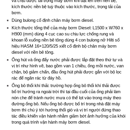
và chịu được tải trọng máy bơm khi đặt lên trên nền bệ,
kích thước nền bệ tuỳ thuộc vào kích thước, trọng tải của
bơm.
Dùng bulong cố định chân máy bơm diesel.
Kích thước tổng thể của máy bơm Diesel: L1500 x W760 x
H900 (mm) dùng 4 cục cao su chịu lực chống rung và
khoan lỗ xuống nền bê tông dùng 4 con bulong nở Hilti số
hiệu HASM 16×120/5/25 xiết cố định bộ chân máy bơm
diesel với nền bê tông.
Ống hút và ống đẩy nước phải được lắp đặt theo thứ tự và
vị trí như hình vẽ, bao gồm van 1 chiều, ống mồi nước, van
chặn, bộ giảm chấn, đầu ống hút phải được gắn với bộ lọc
rác để ngăn rác từ đáy hồ.
Ống bô thổi khí thải: trường hợp ống bô thổi khí thải được
bố trí hướng ra ngoài trời thì tại đầu cuối của ống phải làm
nón che để tránh nước mưa có thể lọt vào trong máy theo
đường ống bô. Nếu ống bô được bố trí trong nhà đặt máy
bơm thì chú ý tới hướng thổi gió và vị trí người đứng thao
tác điều khiển vận hành nhằm giảm bớt ảnh hưởng của khói
trong quá trình vận hành máy bơm diesel.