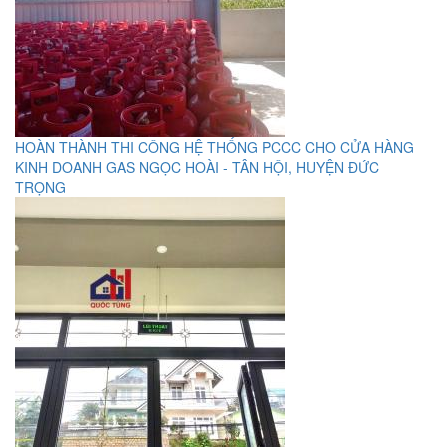
HOÀN THÀNH THI CÔNG HỆ THỐNG PCCC CHO CỬA HÀNG
KINH DOANH GAS NGỌC HOÀI - TÂN HỘI, HUYỆN ĐỨC
TRỌNG