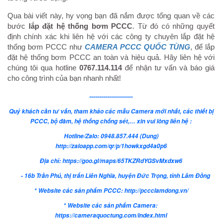
Qua bài viết này, hy vọng bạn đã nắm được tổng quan về các
bước
lắp đặt hệ thống bơm PCCC
. Từ đó có những quyết
định chính xác khi liên hệ với các công ty chuyên lắp đặt hệ
thống bơm PCCC như
CAMERA PCCC QUỐC TÙNG
, để lắp
đặt hệ thống bơm PCCC an toàn và hiệu quả. Hãy liên hệ với
chúng tôi qua hotline
0767.114.114
để nhận tư vấn và báo giá
cho công trình của bạn nhanh nhất!
----------------------
Quý khách cần tư vấn, tham khảo các mẫu Camera mới nhất, các thiết bị
PCCC, bộ đàm, hệ thống chống sét,… xin vui lòng liên hệ :
Hotline/Zalo: 0948.857.444 (Dung)
http://zaloapp.com/qr/p/1howkxgd4a0p6
Địa chỉ: https://goo.gl/maps/65TKZRdYGSvMxdxw6
- 16b Trần Phú, thị trấn Liên Nghĩa, huyện Đức Trọng, tỉnh Lâm Đồng
* Website các sản phẩm PCCC: http://pccclamdong.vn/
* Website các sản phẩm Camera:
https://cameraquoctung.com/index.html