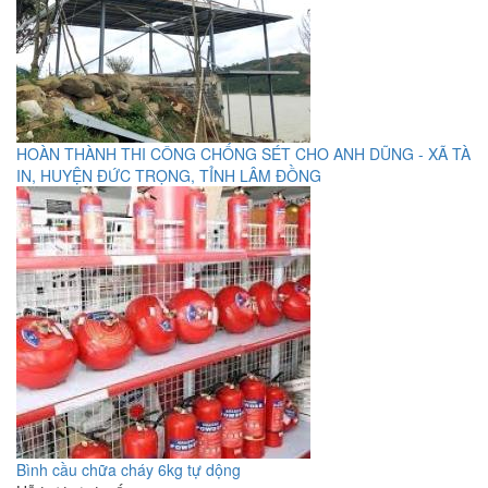
HOÀN THÀNH THI CÔNG CHỐNG SÉT CHO ANH DŨNG - XÃ TÀ
IN, HUYỆN ĐỨC TRỌNG, TỈNH LÂM ĐỒNG
Bình cầu chữa cháy 6kg tự dộng