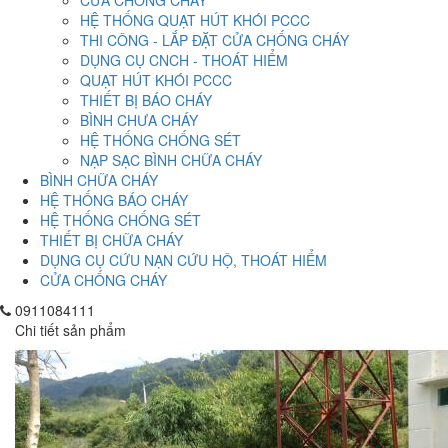
CỬA CHỒNG CHÁY
HỆ THỐNG QUẠT HÚT KHÓI PCCC
THI CÔNG - LẮP ĐẶT CỬA CHỐNG CHÁY
DỤNG CỤ CNCH - THOÁT HIỂM
QUẠT HÚT KHÓI PCCC
THIẾT BỊ BÁO CHÁY
BÌNH CHƯA CHÁY
HỆ THỐNG CHỐNG SÉT
NẠP SẠC BÌNH CHỮA CHÁY
BÌNH CHỮA CHÁY
HỆ THỐNG BÁO CHÁY
HỆ THỐNG CHỐNG SÉT
THIẾT BỊ CHỮA CHÁY
DỤNG CỤ CỨU NẠN CỨU HỘ, THOÁT HIỂM
CỬA CHỐNG CHÁY
0911084111
Chi tiết sản phẩm