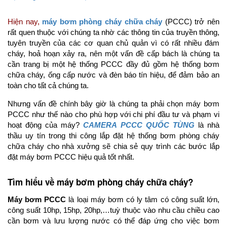
Hiện nay,
máy bơm phòng cháy chữa cháy
(PCCC) trở nên
rất quen thuộc với chúng ta nhờ các thông tin của truyền thông,
tuyên truyền của các cơ quan chủ quản vì có rất nhiều đám
cháy, hoả hoạn xảy ra, nên một vấn đề cấp bách là chúng ta
cần trang bị một hệ thống PCCC đầy đủ gồm hệ thống bơm
chữa cháy, ống cấp nước và đèn báo tín hiệu, để đảm bảo an
toàn cho tất cả chúng ta.
Nhưng vấn đề chính bây giờ là chúng ta phải chọn máy bơm
PCCC như thế nào cho phù hợp với chi phí đầu tư và phạm vi
hoạt động của máy?
CAMERA PCCC QUỐC TÙNG
là nhà
thầu uy tín trong thi công lắp đặt hệ thống bơm phòng cháy
chữa cháy cho nhà xưởng sẽ chia sẻ quy trình các bước lắp
đặt máy bơm PCCC hiệu quả tốt nhất.
Tìm hiểu về máy bơm phòng cháy chữa cháy?
Máy bơm PCCC
là loại máy bơm có ly tâm có công suất lớn,
công suất 10hp, 15hp, 20hp,…tuỳ thuộc vào nhu cầu chiều cao
cần bơm và lưu lượng nước có thể đáp ứng cho việc bơm