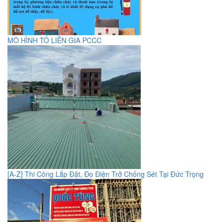
MÔ HÌNH TỔ LIÊN GIA PCCC
[A-Z] Thi Công Lắp Đặt, Đo Điện Trở Chống Sét Tại Đức Trọng