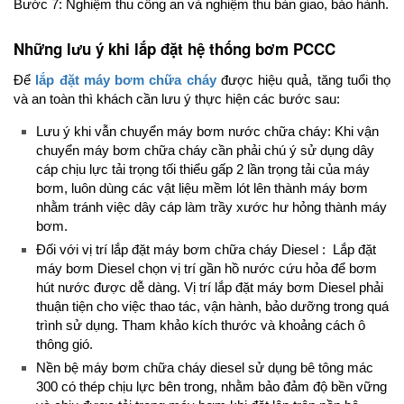
Bước 7: Nghiệm thu công an và nghiệm thu bàn giao, bảo hành.
Những lưu ý khi lắp đặt hệ thống bơm PCCC
Để
lắp đặt máy bơm chữa cháy
được hiệu quả, tăng tuổi thọ
và an toàn thì khách cần lưu ý thực hiện các bước sau:
Lưu ý khi vẫn chuyển máy bơm nước chữa cháy: Khi vận
chuyển máy bơm chữa cháy cần phải chú ý sử dụng dây
cáp chịu lực tải trọng tối thiểu gấp 2 lần trọng tải của máy
bơm, luôn dùng các vật liệu mềm lót lên thành máy bơm
nhằm tránh việc dây cáp làm trầy xước hư hỏng thành máy
bơm.
Đối với vị trí lắp đặt máy bơm chữa cháy Diesel : Lắp đặt
máy bơm Diesel chọn vị trí gần hồ nước cứu hỏa để bơm
hút nước được dễ dàng. Vị trí lắp đặt máy bơm Diesel phải
thuận tiện cho việc thao tác, vận hành, bảo dưỡng trong quá
trình sử dụng. Tham khảo kích thước và khoảng cách ô
thông gió.
Nền bệ máy bơm chữa cháy diesel sử dụng bê tông mác
300 có thép chịu lực bên trong, nhằm bảo đảm độ bền vững