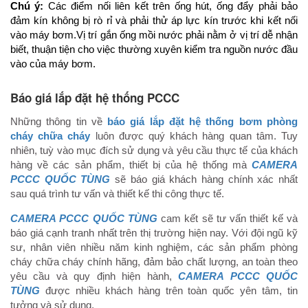
Chú ý:
Các điểm nối liên kết trên ống hút, ống đẩy phải bảo
đảm kín không bị rò rỉ và phải thử áp lực kín trước khi kết nối
vào máy bơm.Vị trí gắn ống mồi nước phải nằm ở vị trí dễ nhận
biết, thuận tiện cho việc thường xuyên kiểm tra nguồn nước đầu
vào của máy bơm.
Báo giá lắp đặt hệ thống PCCC
Những thông tin về
báo giá lắp đặt hệ thống bơm phòng
cháy chữa cháy
luôn được quý khách hàng quan tâm. Tuy
nhiên, tuỳ vào mục đích sử dụng và yêu cầu thực tế của khách
hàng về các sản phẩm, thiết bị của hệ thống mà
CAMERA
PCCC QUỐC TÙNG
sẽ báo giá khách hàng chính xác nhất
sau quá trình tư vấn và thiết kế thi công thực tế.
CAMERA PCCC QUỐC TÙNG
cam kết sẽ tư vấn thiết kế và
báo giá cạnh tranh nhất trên thị trường hiện nay. Với đội ngũ kỹ
sư, nhân viên nhiều năm kinh nghiệm, các sản phẩm phòng
cháy chữa cháy chính hãng, đảm bảo chất lượng, an toàn theo
yêu cầu và quy định hiện hành,
CAMERA PCCC QUỐC
TÙNG
được nhiều khách hàng trên toàn quốc yên tâm, tin
tưởng và sử dụng.