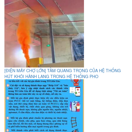
[ĐIỆN MÁY CHỢ LỚN] TẦM QUANG TRỌNG CỦA HỆ THỐNG
HÚT KHÓI HÀNH LANG TRONG HỆ THỐNG PHO