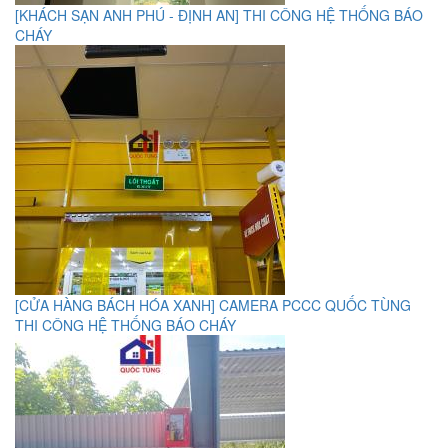
[KHÁCH SẠN ANH PHÚ - ĐỊNH AN] THI CÔNG HỆ THỐNG BÁO
CHÁY
[CỬA HÀNG BÁCH HÓA XANH] CAMERA PCCC QUỐC TÙNG
THI CÔNG HỆ THỐNG BÁO CHÁY