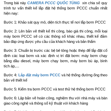
Trong bài này
CAMERA PCCC QUỐC TÙNG
xin chia sẻ quy
trình tư vấn thiết kế lắp đặt hệ thống bơm PCCC chuẩn nhất
hiện nay:
Bước 1: Khảo sát quy mô, diện tích thực tế nơi lắp bơm PCCC
Bước 2: Lên bản vẽ thiết kế thi công, báo giá thi công, mỗi loại
máy bơm PCCC sẽ có các thông số khác nhau, thiết kế đảm
bảo đáp ứng được yêu cầu của khách hàng và bản thẩm
Bước 3: Chuẩn bị trước các bệ bê tông hoặc thép để lắp đặt cố
định các loại bơm và xác định vị trí đặt bơm: máy bơm chạy
bằng dầu diesel, máy bơm chạy bơm, máy bơm bù áp, bình
tích áp,…
Bước 4:
Lắp đặt máy bơm PCCC
và hệ thống đường ống theo
bản vẽ thiết kế
Bước 5: Kiểm tra bơm PCCC và test thử hệ thống bơm PCCC
Bước 6: Lập bản vẽ hoàn công, nghiệm thu với nhà máy và bàn
giao công nghệ và thông số kỹ thuật với khách hàng