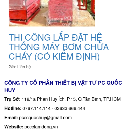
THI CÔNG LẮP ĐẶT HỆ
THỐNG MÁY BƠM CHỮA
CHÁY (CÓ KIỂM ĐỊNH)
Giá:
Liên hệ
CÔNG TY CỔ PHẦN THIẾT BỊ VẬT TƯ PC QUỐC
HUY
Trụ Sở:
118/1a Phan Huy Ích, P.15, Q.Tân Bình, TP.HCM
Hotline:
0767.114.114 - 02633.666.444
Email:
pcccquochuy@gmail.com
Website:
pccclamdong.vn