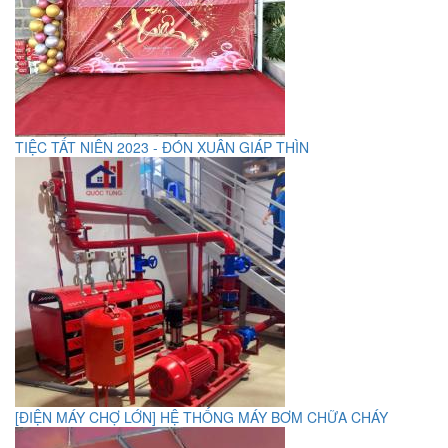
TIỆC TẤT NIÊN 2023 - ĐÓN XUÂN GIÁP THÌN
[ĐIỆN MÁY CHỢ LỚN] HỆ THỐNG MÁY BƠM CHỮA CHÁY