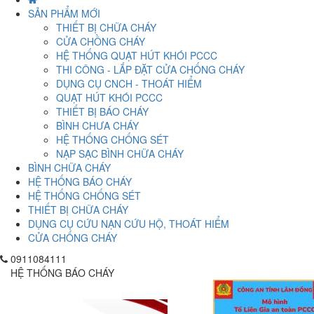
SẢN PHẨM MỚI
THIẾT BỊ CHỮA CHÁY
CỬA CHỒNG CHÁY
HỆ THỐNG QUẠT HÚT KHÓI PCCC
THI CÔNG - LẮP ĐẶT CỬA CHỐNG CHÁY
DỤNG CỤ CNCH - THOÁT HIỂM
QUẠT HÚT KHÓI PCCC
THIẾT BỊ BÁO CHÁY
BÌNH CHƯA CHÁY
HỆ THỐNG CHỐNG SÉT
NẠP SẠC BÌNH CHỮA CHÁY
BÌNH CHỮA CHÁY
HỆ THỐNG BÁO CHÁY
HỆ THỐNG CHỐNG SÉT
THIẾT BỊ CHỮA CHÁY
DỤNG CỤ CỨU NẠN CỨU HỘ, THOÁT HIỂM
CỬA CHỐNG CHÁY
0911084111
HỆ THỐNG BÁO CHÁY