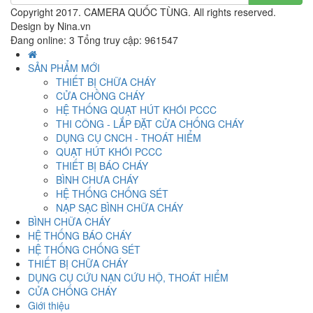
Copyright 2017. CAMERA QUỐC TÙNG. All rights reserved.
Design by Nina.vn
Đang online: 3
Tổng truy cập: 961547
SẢN PHẨM MỚI
THIẾT BỊ CHỮA CHÁY
CỬA CHỒNG CHÁY
HỆ THỐNG QUẠT HÚT KHÓI PCCC
THI CÔNG - LẮP ĐẶT CỬA CHỐNG CHÁY
DỤNG CỤ CNCH - THOÁT HIỂM
QUẠT HÚT KHÓI PCCC
THIẾT BỊ BÁO CHÁY
BÌNH CHƯA CHÁY
HỆ THỐNG CHỐNG SÉT
NẠP SẠC BÌNH CHỮA CHÁY
BÌNH CHỮA CHÁY
HỆ THỐNG BÁO CHÁY
HỆ THỐNG CHỐNG SÉT
THIẾT BỊ CHỮA CHÁY
DỤNG CỤ CỨU NẠN CỨU HỘ, THOÁT HIỂM
CỬA CHỐNG CHÁY
Giới thiệu