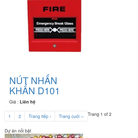
NÚT NHẤN
KHẨN D101
Giá :
Liên hệ
Trang 1 of 2
1
2
Trang tiếp ›
Trang cuối ››
Dự án nổi bật