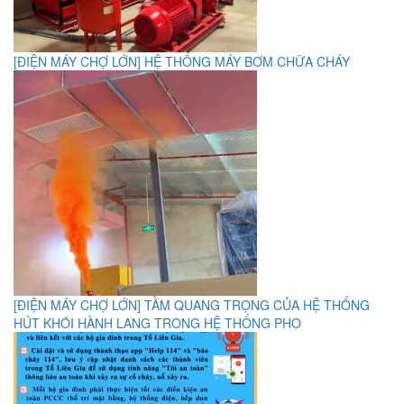
[ĐIỆN MÁY CHỢ LỚN] HỆ THỐNG MÁY BƠM CHỮA CHÁY
[ĐIỆN MÁY CHỢ LỚN] TẦM QUANG TRỌNG CỦA HỆ THỐNG
HÚT KHÓI HÀNH LANG TRONG HỆ THỐNG PHO