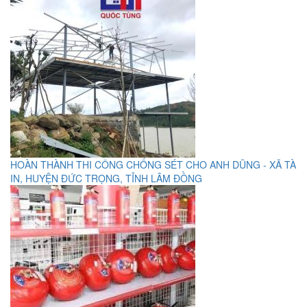
HOÀN THÀNH THI CÔNG CHỐNG SÉT CHO ANH DŨNG - XÃ TÀ
IN, HUYỆN ĐỨC TRỌNG, TỈNH LÂM ĐỒNG