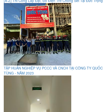
[A-Z] Thi Công Lắp Đặt, Đo Điện Trở Chống Sét Tại Đức Trọng
TẬP HUẤN NGHIỆP VỤ PCCC VÀ CNCH TẠI CÔNG TY QUỐC
TÙNG - NĂM 2023