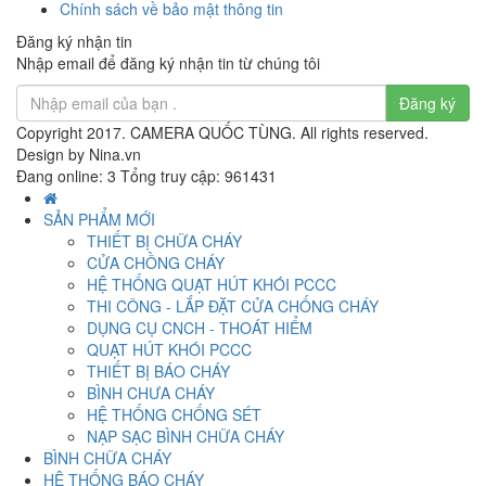
Chính sách về bảo mật thông tin
Đăng ký nhận tin
Nhập email để đăng ký nhận tin từ chúng tôi
Đăng ký
Copyright 2017. CAMERA QUỐC TÙNG. All rights reserved.
Design by Nina.vn
Đang online: 3
Tổng truy cập: 961431
SẢN PHẨM MỚI
THIẾT BỊ CHỮA CHÁY
CỬA CHỒNG CHÁY
HỆ THỐNG QUẠT HÚT KHÓI PCCC
THI CÔNG - LẮP ĐẶT CỬA CHỐNG CHÁY
DỤNG CỤ CNCH - THOÁT HIỂM
QUẠT HÚT KHÓI PCCC
THIẾT BỊ BÁO CHÁY
BÌNH CHƯA CHÁY
HỆ THỐNG CHỐNG SÉT
NẠP SẠC BÌNH CHỮA CHÁY
BÌNH CHỮA CHÁY
HỆ THỐNG BÁO CHÁY