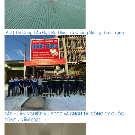
[A-Z] Thi Công Lắp Đặt, Đo Điện Trở Chống Sét Tại Đức Trọng
TẬP HUẤN NGHIỆP VỤ PCCC VÀ CNCH TẠI CÔNG TY QUỐC
TÙNG - NĂM 2023