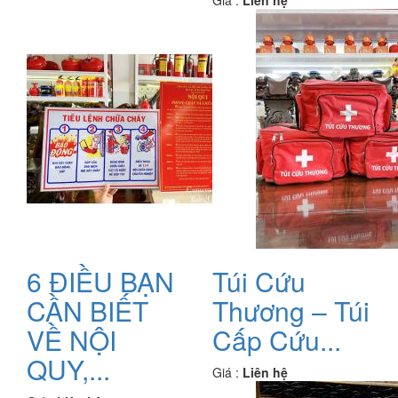
Giá :
Liên hệ
6 ĐIỀU BẠN
Túi Cứu
CẦN BIẾT
Thương – Túi
VỀ NỘI
Cấp Cứu...
QUY,...
Giá :
Liên hệ