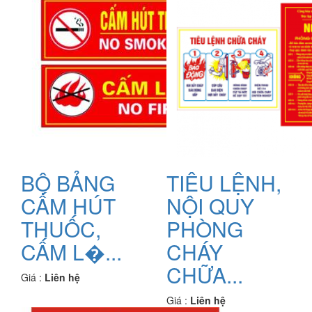
BỘ BẢNG
TIÊU LỆNH,
CẤM HÚT
NỘI QUY
THUỐC,
PHÒNG
CẤM L�...
CHÁY
CHỮA...
Giá :
Liên hệ
Giá :
Liên hệ