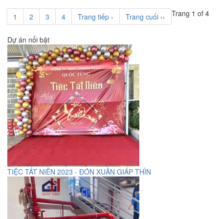
Trang 1 of 4
1
2
3
4
Trang tiếp ›
Trang cuối ››
Dự án nổi bật
TIỆC TẤT NIÊN 2023 - ĐÓN XUÂN GIÁP THÌN