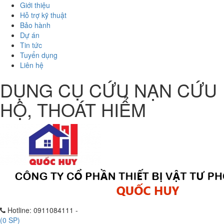
Giới thiệu
Hỗ trợ kỹ thuật
Bảo hành
Dự án
Tin tức
Tuyển dụng
Liên hệ
DỤNG CỤ CỨU NẠN CỨU
HỘ, THOÁT HIỂM
Hotline:
0911084111 -
(
0
SP)