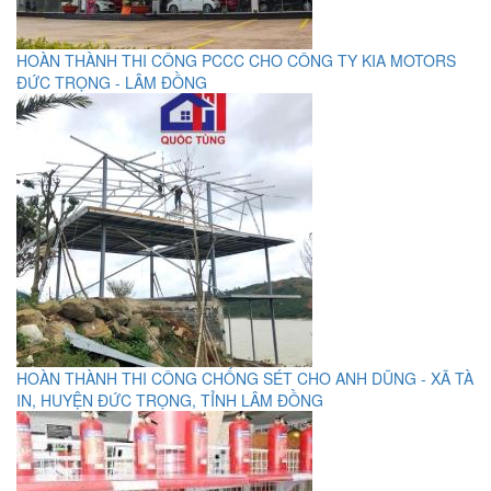
HOÀN THÀNH THI CÔNG PCCC CHO CÔNG TY KIA MOTORS
ĐỨC TRỌNG - LÂM ĐỒNG
HOÀN THÀNH THI CÔNG CHỐNG SÉT CHO ANH DŨNG - XÃ TÀ
IN, HUYỆN ĐỨC TRỌNG, TỈNH LÂM ĐỒNG