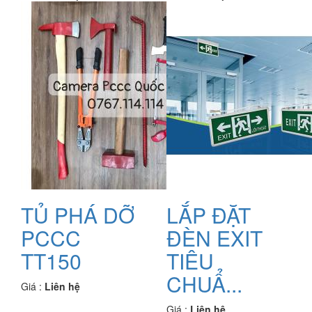
TỦ PHÁ DỠ
LẮP ĐẶT
PCCC
ĐÈN EXIT
TT150
TIÊU
CHUẨ...
Giá :
Liên hệ
Giá :
Liên hệ