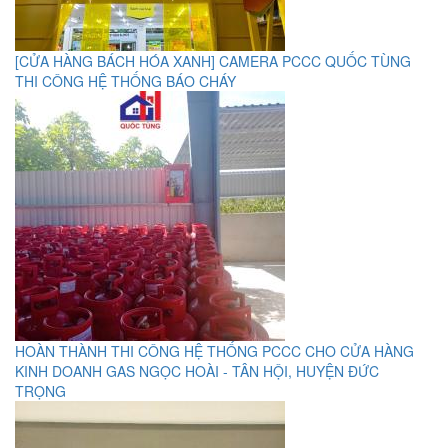
[CỬA HÀNG BÁCH HÓA XANH] CAMERA PCCC QUỐC TÙNG
THI CÔNG HỆ THỐNG BÁO CHÁY
HOÀN THÀNH THI CÔNG HỆ THỐNG PCCC CHO CỬA HÀNG
KINH DOANH GAS NGỌC HOÀI - TÂN HỘI, HUYỆN ĐỨC
TRỌNG