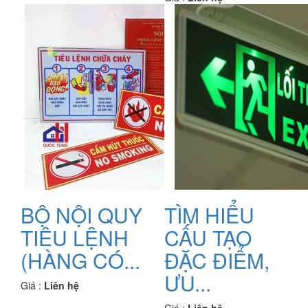
BỘ NỘI QUY
TÌM HIỂU
TIÊU LỆNH
CẤU TẠO
(HÀNG CÓ...
ĐẶC ĐIỂM,
ƯU...
Giá :
Liên hệ