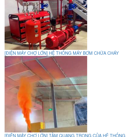
[ĐIỆN MÁY CHỢ LỚN] HỆ THỐNG MÁY BƠM CHỮA CHÁY
[ĐIỆN MÁY CHỢ LỚN] TẦM QUANG TRỌNG CỦA HỆ THỐNG