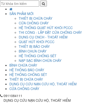
SẢN PHẨM MỚI
THIẾT BỊ CHỮA CHÁY
CỬA CHỒNG CHÁY
HỆ THỐNG QUẠT HÚT KHÓI PCCC
THI CÔNG - LẮP ĐẶT CỬA CHỐNG CHÁY
DỤNG CỤ CNCH - THOÁT HIỂM
QUẠT HÚT KHÓI PCCC
THIẾT BỊ BÁO CHÁY
BÌNH CHƯA CHÁY
HỆ THỐNG CHỐNG SÉT
NẠP SẠC BÌNH CHỮA CHÁY
BÌNH CHỮA CHÁY
HỆ THỐNG BÁO CHÁY
HỆ THỐNG CHỐNG SÉT
THIẾT BỊ CHỮA CHÁY
DỤNG CỤ CỨU NẠN CỨU HỘ, THOÁT HIỂM
CỬA CHỐNG CHÁY
0911084111
DỤNG CỤ CỨU NẠN CỨU HỘ, THOÁT HIỂM