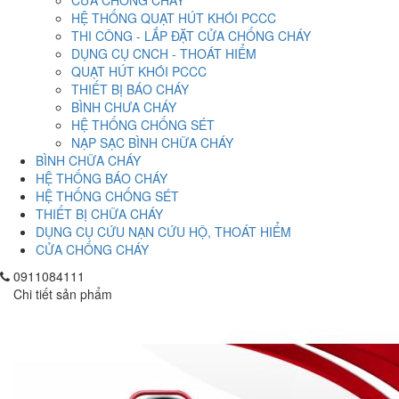
CỬA CHỒNG CHÁY
HỆ THỐNG QUẠT HÚT KHÓI PCCC
THI CÔNG - LẮP ĐẶT CỬA CHỐNG CHÁY
DỤNG CỤ CNCH - THOÁT HIỂM
QUẠT HÚT KHÓI PCCC
THIẾT BỊ BÁO CHÁY
BÌNH CHƯA CHÁY
HỆ THỐNG CHỐNG SÉT
NẠP SẠC BÌNH CHỮA CHÁY
BÌNH CHỮA CHÁY
HỆ THỐNG BÁO CHÁY
HỆ THỐNG CHỐNG SÉT
THIẾT BỊ CHỮA CHÁY
DỤNG CỤ CỨU NẠN CỨU HỘ, THOÁT HIỂM
CỬA CHỐNG CHÁY
0911084111
Chi tiết sản phẩm