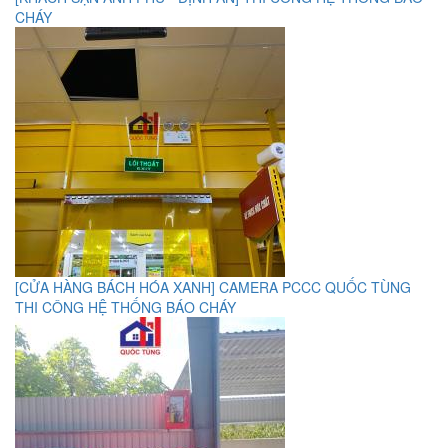
CHÁY
[CỬA HÀNG BÁCH HÓA XANH] CAMERA PCCC QUỐC TÙNG
THI CÔNG HỆ THỐNG BÁO CHÁY