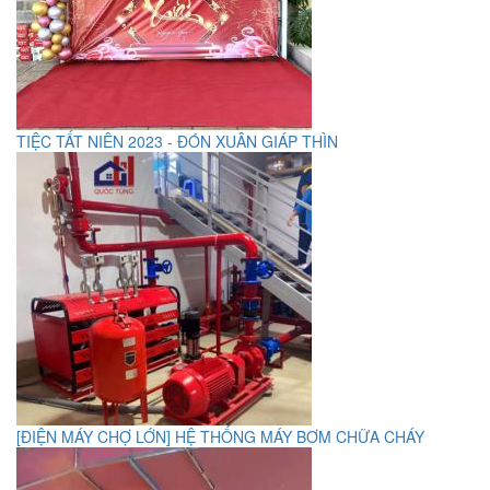
TIỆC TẤT NIÊN 2023 - ĐÓN XUÂN GIÁP THÌN
[ĐIỆN MÁY CHỢ LỚN] HỆ THỐNG MÁY BƠM CHỮA CHÁY