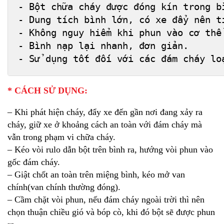
- Bột chữa cháy được đóng kín trong b
- Dung tích bình lớn, có xe đẩy nên t
- Không nguy hiểm khi phun vào cơ thể
- Bình nạp lại nhanh, đơn giản. 
- Sử dụng tốt đối với các đám cháy lo
* CÁCH SỬ DỤNG:
– Khi phát hiện cháy, đẩy xe đến gần nơi đang xảy ra
cháy, giữ xe ở khoảng cách an toàn với đám cháy mà
vẫn trong phạm vi chữa cháy.
– Kéo vòi rulo dẫn bột trên bình ra, hướng vòi phun vào
gốc đám cháy.
– Giật chốt an toàn trên miệng bình, kéo mở van
chính(van chính thường đóng).
– Cầm chặt vòi phun, nếu đám cháy ngoài trời thì nên
chọn thuận chiều gió và bóp cò, khi đó bột sẽ được phun