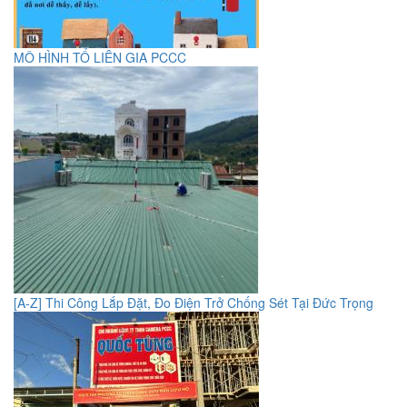
MÔ HÌNH TỔ LIÊN GIA PCCC
[A-Z] Thi Công Lắp Đặt, Đo Điện Trở Chống Sét Tại Đức Trọng