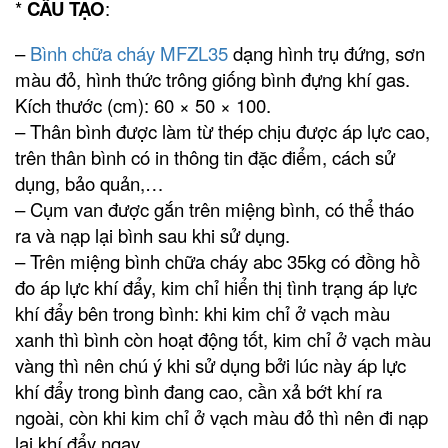
*
CẤU TẠO
:
–
Bình chữa cháy MFZL35
dạng hình trụ đứng, sơn
màu đỏ, hình thức trông giống bình đựng khí gas.
Kích thước (cm): 60 × 50 × 100.
– Thân bình được làm từ thép chịu được áp lực cao,
trên thân bình có in thông tin đặc điểm, cách sử
dụng, bảo quản,…
– Cụm van được gắn trên miệng bình, có thể tháo
ra và nạp lại bình sau khi sử dụng.
– Trên miệng bình chữa cháy abc 35kg có đồng hồ
đo áp lực khí đẩy, kim chỉ hiển thị tình trạng áp lực
khí đẩy bên trong bình: khi kim chỉ ở vạch màu
xanh thì bình còn hoạt động tốt, kim chỉ ở vạch màu
vàng thì nên chú ý khi sử dụng bởi lúc này áp lực
khí đẩy trong bình đang cao, cần xả bớt khí ra
ngoài, còn khi kim chỉ ở vạch màu đỏ thì nên đi nạp
lại khí đẩy ngay.