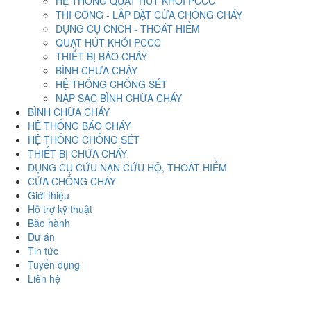
HỆ THỐNG QUẠT HÚT KHÓI PCCC
THI CÔNG - LẮP ĐẶT CỬA CHỐNG CHÁY
DỤNG CỤ CNCH - THOÁT HIỂM
QUẠT HÚT KHÓI PCCC
THIẾT BỊ BÁO CHÁY
BÌNH CHƯA CHÁY
HỆ THỐNG CHỐNG SÉT
NẠP SẠC BÌNH CHỮA CHÁY
BÌNH CHỮA CHÁY
HỆ THỐNG BÁO CHÁY
HỆ THỐNG CHỐNG SÉT
THIẾT BỊ CHỮA CHÁY
DỤNG CỤ CỨU NẠN CỨU HỘ, THOÁT HIỂM
CỬA CHỐNG CHÁY
Giới thiệu
Hỗ trợ kỹ thuật
Bảo hành
Dự án
Tin tức
Tuyển dụng
Liên hệ