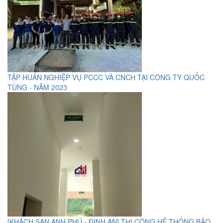
TẬP HUẤN NGHIỆP VỤ PCCC VÀ CNCH TẠI CÔNG TY QUỐC
TÙNG - NĂM 2023
[KHÁCH SẠN ANH PHÚ - ĐỊNH AN] THI CÔNG HỆ THỐNG BÁO