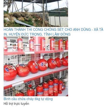
HOÀN THÀNH THI CÔNG CHỐNG SÉT CHO ANH DŨNG - XÃ TÀ
IN, HUYỆN ĐỨC TRỌNG, TỈNH LÂM ĐỒNG
Bình cầu chữa cháy 6kg tự dộng
Hỗ trợ trực tuyến