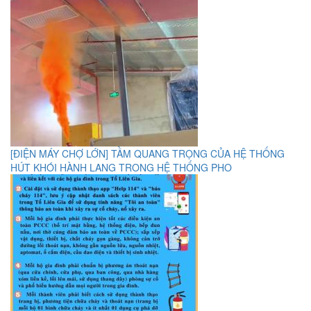
[ĐIỆN MÁY CHỢ LỚN] TẦM QUANG TRỌNG CỦA HỆ THỐNG
HÚT KHÓI HÀNH LANG TRONG HỆ THỐNG PHO