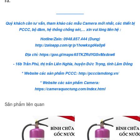
ra.
----------------------
Quý khách cần tư vấn, tham khảo các mẫu Camera mới nhất, các thiết bị
PCCC, bộ đàm, hệ thống chống sét,… xin vui lòng liên hệ :
Hotline/Zalo: 0948.857.444 (Dung)
http://zaloapp.com/qr/p/1howkxgd4a0p6
Địa chỉ: https://goo.gl/maps/65TKZRdYGSvMxdxw6
- 16b Trần Phú, thị trấn Liên Nghĩa, huyện Đức Trọng, tỉnh Lâm Đồng
* Website các sản phẩm PCCC: http://pccclamdong.vn/
* Website các sản phẩm Camera:
https://cameraquoctung.com/index.html
Sản phẩm liên quan