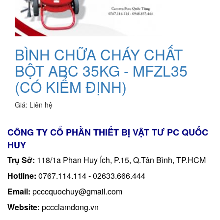
BÌNH CHỮA CHÁY CHẤT
BỘT ABC 35KG - MFZL35
(CÓ KIỂM ĐỊNH)
Giá:
Liên hệ
CÔNG TY CỔ PHẦN THIẾT BỊ VẬT TƯ PC QUỐC
HUY
Trụ Sở:
118/1a Phan Huy Ích, P.15, Q.Tân Bình, TP.HCM
Hotline:
0767.114.114 - 02633.666.444
Email:
pcccquochuy@gmail.com
Website:
pccclamdong.vn