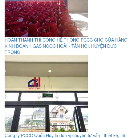
HOÀN THÀNH THI CÔNG HỆ THỐNG PCCC CHO CỬA HÀNG
KINH DOANH GAS NGỌC HOÀI - TÂN HỘI, HUYỆN ĐỨC
TRỌNG
Công ty PCCC Quốc Huy là đơn vị chuyên tư vấn , thiết kế, thi