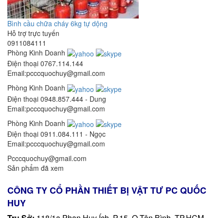
Bình cầu chữa cháy 6kg tự dộng
Hỗ trợ trực tuyến
0911084111
Phòng Kinh Doanh
Điện thoại
0767.114.144
Email:pcccquochuy@gmail.com
Phòng Kinh Doanh
Điện thoại
0948.857.444 - Dung
Email:pcccquochuy@gmail.com
Phòng Kinh Doanh
Điện thoại
0911.084.111 - Ngọc
Email:pcccquochuy@gmail.com
Pcccquochuy@gmail.com
Sản phẩm đã xem
CÔNG TY CỔ PHẦN THIẾT BỊ VẬT TƯ PC QUỐC
HUY
Trụ Sở:
118/1a Phan Huy Ích, P.15, Q.Tân Bình, TP.HCM