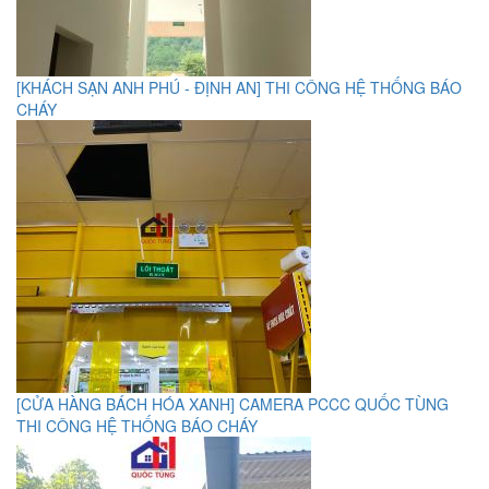
[KHÁCH SẠN ANH PHÚ - ĐỊNH AN] THI CÔNG HỆ THỐNG BÁO
CHÁY
[CỬA HÀNG BÁCH HÓA XANH] CAMERA PCCC QUỐC TÙNG
THI CÔNG HỆ THỐNG BÁO CHÁY