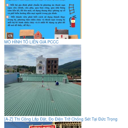
MÔ HÌNH TỔ LIÊN GIA PCCC
[A-Z] Thi Công Lắp Đặt, Đo Điện Trở Chống Sét Tại Đức Trọng