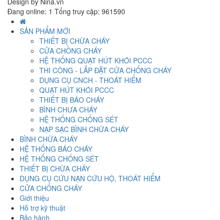
Design by Nina.vn
Đang online: 1
Tổng truy cập: 961590
SẢN PHẨM MỚI
THIẾT BỊ CHỮA CHÁY
CỬA CHỒNG CHÁY
HỆ THỐNG QUẠT HÚT KHÓI PCCC
THI CÔNG - LẮP ĐẶT CỬA CHỐNG CHÁY
DỤNG CỤ CNCH - THOÁT HIỂM
QUẠT HÚT KHÓI PCCC
THIẾT BỊ BÁO CHÁY
BÌNH CHƯA CHÁY
HỆ THỐNG CHỐNG SÉT
NẠP SẠC BÌNH CHỮA CHÁY
BÌNH CHỮA CHÁY
HỆ THỐNG BÁO CHÁY
HỆ THỐNG CHỐNG SÉT
THIẾT BỊ CHỮA CHÁY
DỤNG CỤ CỨU NẠN CỨU HỘ, THOÁT HIỂM
CỬA CHỐNG CHÁY
Giới thiệu
Hỗ trợ kỹ thuật
Bảo hành