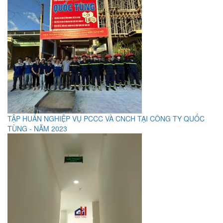
TẬP HUẤN NGHIỆP VỤ PCCC VÀ CNCH TẠI CÔNG TY QUỐC
TÙNG - NĂM 2023