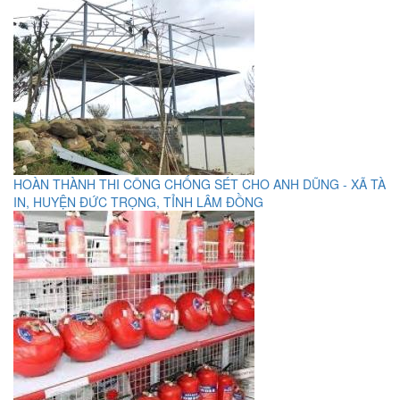
HOÀN THÀNH THI CÔNG CHỐNG SÉT CHO ANH DŨNG - XÃ TÀ
IN, HUYỆN ĐỨC TRỌNG, TỈNH LÂM ĐỒNG